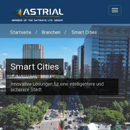
Navigat
umscha
Startseite
Branchen
Smart Cities
Smart Cities
Innovative Lösungen für eine intelligentere und
sicherere Stadt